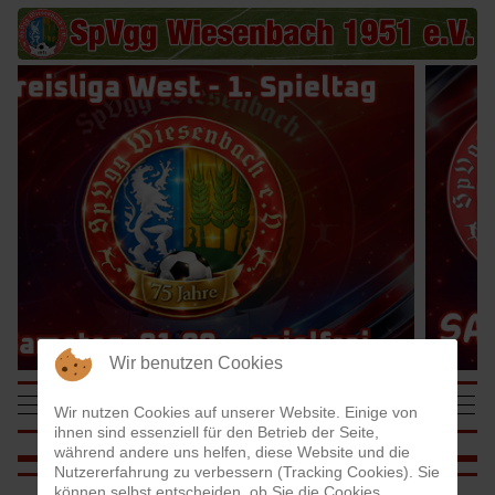
Wir benutzen Cookies
SpVgg Wiesenbach
Mobile Menu Toggle
Off-
Wir nutzen Cookies auf unserer Website. Einige von
1951 e.V.
ihnen sind essenziell für den Betrieb der Seite,
während andere uns helfen, diese Website und die
Nutzererfahrung zu verbessern (Tracking Cookies). Sie
können selbst entscheiden, ob Sie die Cookies