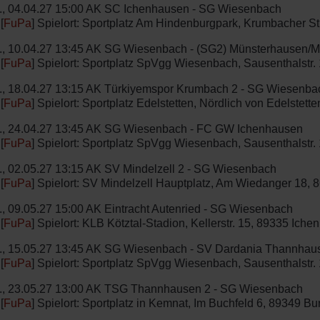
., 04.04.27 15:00 AK SC Ichenhausen - SG Wiesenbach
 [
FuPa
] Spielort: Sportplatz Am Hindenburgpark, Krumbacher S
., 10.04.27 13:45 AK SG Wiesenbach - (SG2) Münsterhausen/Mi
 [
FuPa
] Spielort: Sportplatz SpVgg Wiesenbach, Sausenthalstr
., 18.04.27 13:15 AK Türkiyemspor Krumbach 2 - SG Wiesenba
 [
FuPa
] Spielort: Sportplatz Edelstetten, Nördlich von Edelstet
., 24.04.27 13:45 AK SG Wiesenbach - FC GW Ichenhausen
 [
FuPa
] Spielort: Sportplatz SpVgg Wiesenbach, Sausenthalstr
., 02.05.27 13:15 AK SV Mindelzell 2 - SG Wiesenbach
 [
FuPa
] Spielort: SV Mindelzell Hauptplatz, Am Wiedanger 18,
., 09.05.27 15:00 AK Eintracht Autenried - SG Wiesenbach
 [
FuPa
] Spielort: KLB Kötztal-Stadion, Kellerstr. 15, 89335 Ich
., 15.05.27 13:45 AK SG Wiesenbach - SV Dardania Thannhau
 [
FuPa
] Spielort: Sportplatz SpVgg Wiesenbach, Sausenthalstr
., 23.05.27 13:00 AK TSG Thannhausen 2 - SG Wiesenbach
 [
FuPa
] Spielort: Sportplatz in Kemnat, Im Buchfeld 6, 89349 B