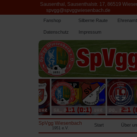
Sausenthal, Sausenthalstr. 17, 86519 Wies
spvgg@spvggwiesenbach.de
Fanshop
Silberne Raute
Ehrenamt
Datenschutz
Impressum
SpVgg Wiesenbach
Start
Über u
1951 e.V.