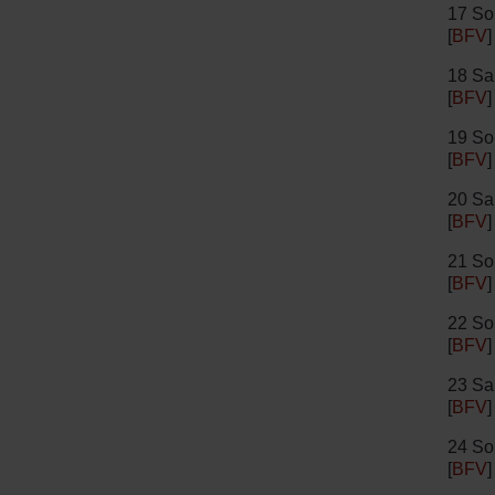
17 So
[
BFV
]
18 Sa
[
BFV
]
19 So
[
BFV
]
20 Sa
[
BFV
]
21 So
[
BFV
]
22 So
[
BFV
]
23 Sa
[
BFV
]
24 So
[
BFV
]