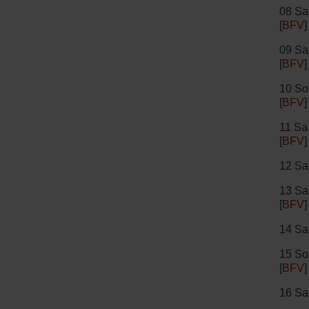
08 Sa
[
BFV
]
09 Sa
[
BFV
]
10 So
[
BFV
]
11 Sa
[
BFV
]
12 Sa.
13 Sa
[
BFV
]
14 Sa.
15 So
[
BFV
]
16 Sa.