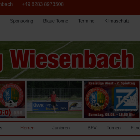
enbach
+49 8283 8973508
Sponsoring
Blaue Tonne
Termine
Klimaschutz
ns
Herren
Junioren
BFV
Turnen
Fitn