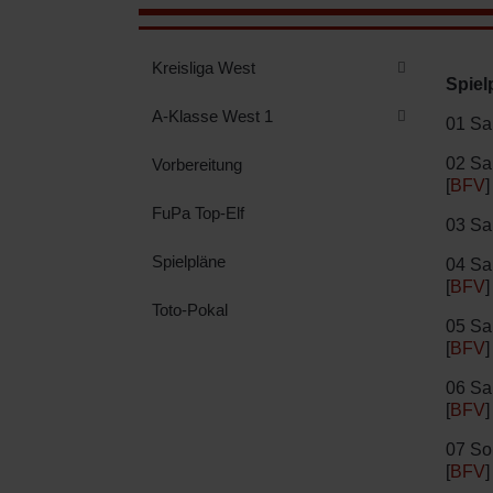
Kreisliga West
Spiel
A-Klasse West 1
01 Sa.
02 Sa
Vorbereitung
[
BFV
]
FuPa Top-Elf
03 Sa.
Spielpläne
04 Sa
[
BFV
]
Toto-Pokal
05 Sa
[
BFV
]
06 Sa
[
BFV
]
07 So
[
BFV
]