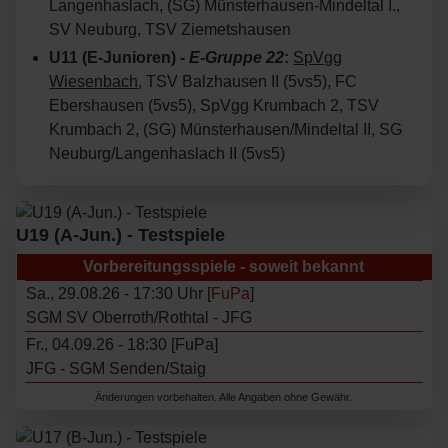
Langenhaslach, (SG) Münsterhausen-Mindeltal I.,
SV Neuburg, TSV Ziemetshausen
U11 (E-Junioren) -
E-Gruppe 22
:
SpVgg
Wiesenbach
, TSV Balzhausen II (5vs5), FC
Ebershausen (5vs5), SpVgg Krumbach 2, TSV
Krumbach 2, (SG) Münsterhausen/Mindeltal II, SG
Neuburg/Langenhaslach II (5vs5)
U19 (A-Jun.) - Testspiele
Vorbereitungsspiele - soweit bekannt
Sa., 29.08.26 - 17:30 Uhr [
FuPa
]
SGM SV Oberroth/Rothtal - JFG
Fr., 04.09.26 - 18:30 [FuPa]
JFG - SGM Senden/Staig
Änderungen vorbehalten. Alle Angaben ohne Gewähr.