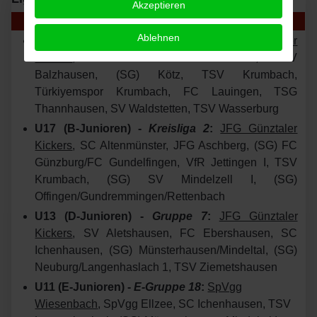
Akzeptieren
Stand 01.08.26
Ablehnen
U19 (A-Junioren) -
Kreisliga 2
:
JFG Günztaler
Kickers
, SV Grün-Weiß Baiershofen, TSV
Balzhausen, (SG) Kötz, TSV Krumbach,
Türkiyemspor Krumbach, FC Lauingen, TSG
Thannhausen, SV Waldstetten, TSV Wasserburg
U17 (B-Junioren) -
Kreisliga 2
:
JFG Günztaler
Kickers
, SC Altenmünster, JFG Aschberg, (SG) FC
Günzburg/FC Gundelfingen, VfR Jettingen I, TSV
Krumbach, (SG) SV Mindelzell I, (SG)
Offingen/Gundremmingen/Rettenbach
U13 (D-Junioren) -
Gruppe 7
:
JFG Günztaler
Kickers
, SV Aletshausen, FC Ebershausen, SC
Ichenhausen, (SG) Münsterhausen/Mindeltal, (SG)
Neuburg/Langenhaslach 1, TSV Ziemetshausen
U11 (E-Junioren) -
E-Gruppe 18
:
SpVgg
Wiesenbach
, SpVgg Ellzee, SC Ichenhausen, TSV