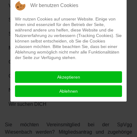
Wir benutzen Cookies
Vorstandschaft
Wir nutzen Cookies auf unserer Website. Einige von
Sportanlage
ihnen sind essenziell für den Betrieb der Seite,
während andere uns helfen, diese Website und die
Schiedsrichter
Nutzererfahrung zu verbessern (Tracking Cookies). Sie
können selbst entscheiden, ob Sie die Cookies
zulassen möchten. Bitte beachten Sie, dass bei einer
Mitgliedsantrag
Ablehnung womöglich nicht mehr alle Funktionalitäten
der Seite zur Verfügung stehen.
Chronik Verein
Chronik Sport
Akzeptieren
Nachrichten
Ablehnen
Wir suchen DICH
Sie möchten Vereinsmitglied bei der SpVgg
Wiesenbach werden? Mitgliedsantrag
und zugehörige