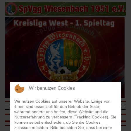
Wir benutzen Cookies
Wir nutzen Cookies auf unserer Website. Einige von
SpVgg Wiesenbach
Mobile Menu Toggle
Off-
ihnen sind essenziell für den Betrieb der Seite,
1951 e.V.
während andere uns helfen, diese Website und die
Nutzererfahrung zu verbessern (Tracking Cookies). Sie
können selbst entscheiden, ob Sie die Cookies
zulassen möchten. Bitte beachten Sie, dass bei einer