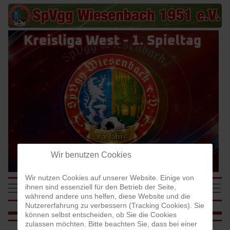
Wir benutzen Cookies
Wir nutzen Cookies auf unserer Website. Einige von
SpVgg Wiesenbach
Mobile Menu Toggle
Off-
ihnen sind essenziell für den Betrieb der Seite,
1951 e.V.
während andere uns helfen, diese Website und die
Nutzererfahrung zu verbessern (Tracking Cookies). Sie
können selbst entscheiden, ob Sie die Cookies
zulassen möchten. Bitte beachten Sie, dass bei einer